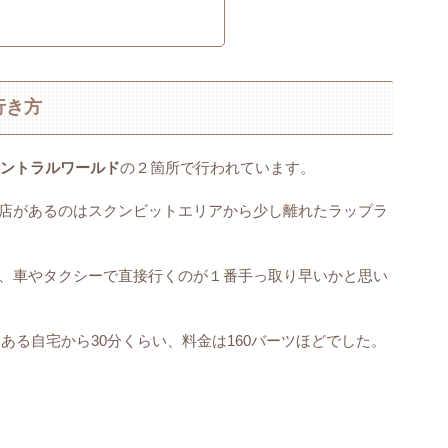
・行き方
ントラルワールド
の２箇所で行われています。
店があるのはスクンビットエリアから少し離れたラップラ
、車やタクシーで直接行くのが１番手っ取り早いかと思い
にある自宅から30分くらい、料金は160バーツほどでした。