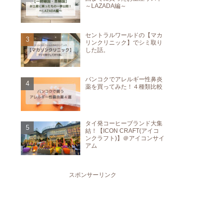
～LAZADA編～
セントラルワールドの【マカ
リンクリニック】でシミ取り
した話。
バンコクでアレルギー性鼻炎
薬を買ってみた！４種類比較
タイ発コーヒーブランド大集
結！【ICON CRAFT(アイコ
ンクラフト)】＠アイコンサイ
アム
スポンサーリンク