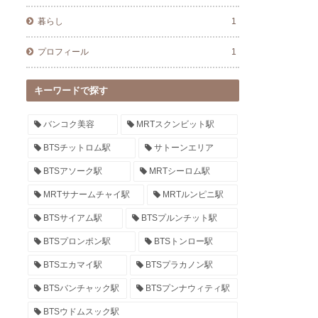
暮らし
1
プロフィール
1
キーワードで探す
バンコク美容
MRTスクンビット駅
BTSチットロム駅
サトーンエリア
BTSアソーク駅
MRTシーロム駅
MRTサナームチャイ駅
MRTルンピニ駅
BTSサイアム駅
BTSプルンチット駅
BTSプロンポン駅
BTSトンロー駅
BTSエカマイ駅
BTSプラカノン駅
BTSバンチャック駅
BTSプンナウィティ駅
BTSウドムスック駅