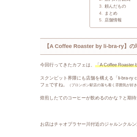
頼んだもの
まとめ
店舗情報
【A Coffee Roaster by li-bra-
今回行ってきたカフェは、
「A Coffee Roaster b
スクンビット界隈にも店舗を構える「li-bra-r
フェですね。
（プロンポン駅店の落ち着く雰囲気が好
焙煎したてのコーヒーが飲めるのかな？と期待
お店はチャオプラヤー川付近のジャルンクルン