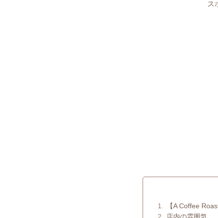
ス
【A Coffee Roa
店内の雰囲気