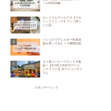
～LAZADA編～
セントラルワールドの【マカ
リンクリニック】でシミ取り
した話。
バンコクでアレルギー性鼻炎
薬を買ってみた！４種類比較
タイ発コーヒーブランド大集
結！【ICON CRAFT(アイコ
ンクラフト)】＠アイコンサイ
アム
スポンサーリンク