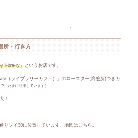
ry】の場所・行き方
y li-bra-ry」
というお店です。
y cafe（ライブラリーカフェ）」のロースター(焙煎所)つきカ
きで、たまに利用しています）
大！
通りソイ30に位置しています。地図はこちら。