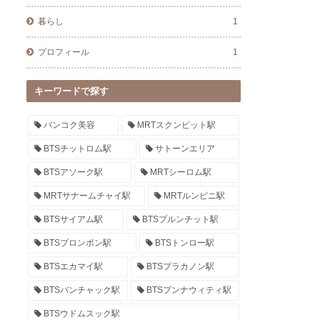
暮らし
1
プロフィール
1
キーワードで探す
バンコク美容
MRTスクンビット駅
BTSチットロム駅
サトーンエリア
BTSアソーク駅
MRTシーロム駅
MRTサナームチャイ駅
MRTルンピニ駅
BTSサイアム駅
BTSプルンチット駅
BTSプロンポン駅
BTSトンロー駅
BTSエカマイ駅
BTSプラカノン駅
BTSバンチャック駅
BTSプンナウィティ駅
BTSウドムスック駅